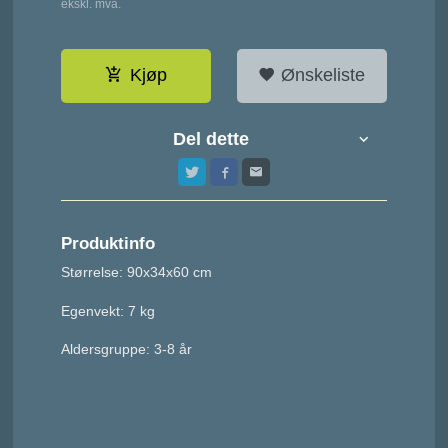
Rabatt
ekskl. mva.
Kjøp
Ønskeliste
Del dette
Produktinfo
Størrelse: 90x34x60 cm
Egenvekt: 7 kg
Aldersgruppe: 3-8 år