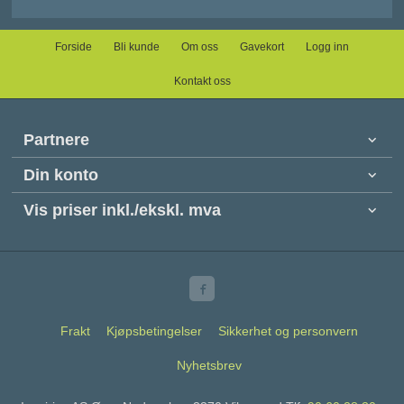
Forside
Bli kunde
Om oss
Gavekort
Logg inn
Kontakt oss
Partnere
Din konto
Vis priser inkl./ekskl. mva
Frakt
Kjøpsbetingelser
Sikkerhet og personvern
Nyhetsbrev