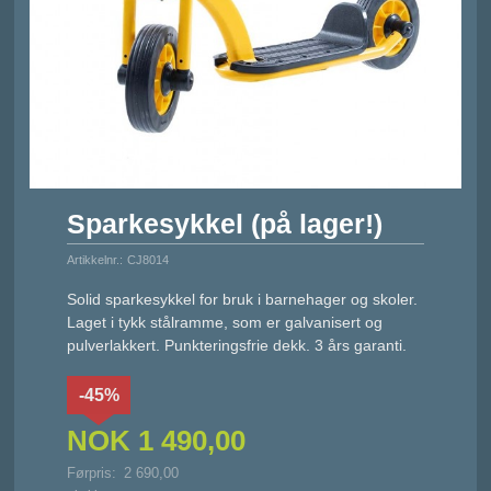
Sparkesykkel (på lager!)
Artikkelnr.:
CJ8014
Solid sparkesykkel for bruk i barnehager og skoler.
Laget i tykk stålramme, som er galvanisert og
pulverlakkert. Punkteringsfrie dekk. 3 års garanti.
-45%
NOK
1 490,00
Førpris:
2 690,00