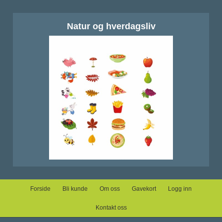
Natur og hverdagsliv
Forside
Bli kunde
Om oss
Gavekort
Logg inn
Kontakt oss