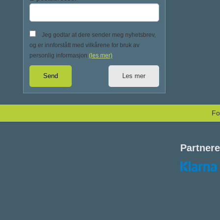
Jeg godtar at dere sender meg nyhetsbrev,
og er innforstått med vilkårene for bruk av
personlig informasjon
(les mer)
Les mer
Fo
Partnere