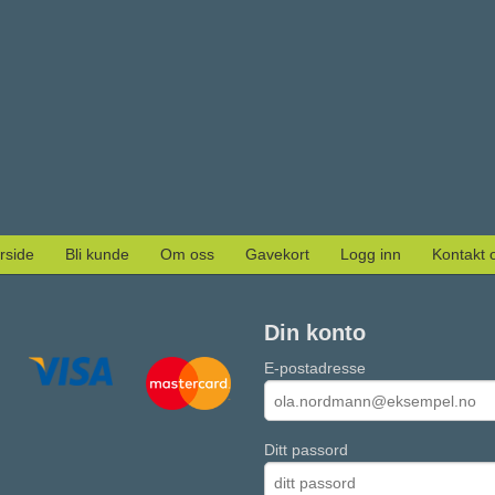
rside
Bli kunde
Om oss
Gavekort
Logg inn
Kontakt 
Din konto
E-postadresse
Ditt passord