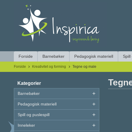
Gå
Lukk
til
innholdet
Produkter
Forside
Barnebøker
Pedagogisk materiell
Spill
Forside
Kreativitet og forming
Tegne og male
Tegne
Kategorier
Barnebøker
Pedagogisk materiell
Spill og puslespill
Inneleker