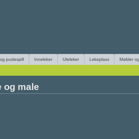
 og puslespill
Inneleker
Uteleker
Lekeplass
Møbler og
 og male