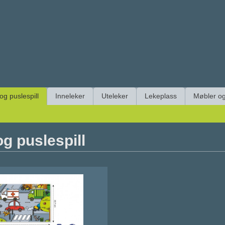
 og puslespill
Inneleker
Uteleker
Lekeplass
Møbler og
og puslespill