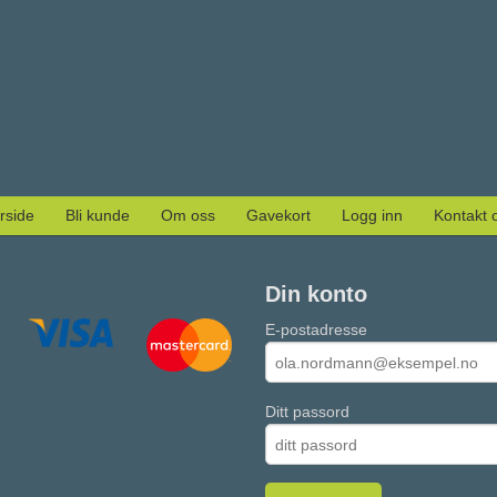
rside
Bli kunde
Om oss
Gavekort
Logg inn
Kontakt 
Din konto
E-postadresse
Ditt passord