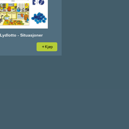
Lydlotto - Situasjoner
Kjøp