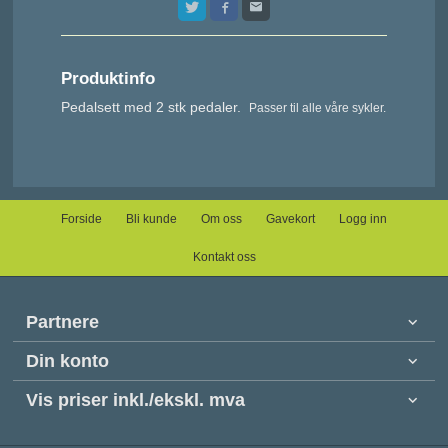
Produktinfo
Pedalsett med 2 stk pedaler.
Passer til alle våre sykler.
Forside
Bli kunde
Om oss
Gavekort
Logg inn
Kontakt oss
Partnere
Din konto
Vis priser inkl./ekskl. mva