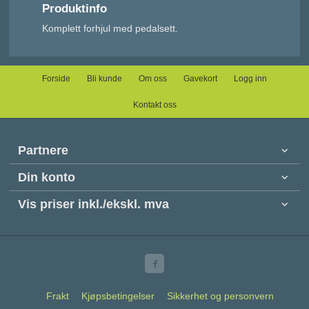
Produktinfo
Komplett forhjul med pedalsett.
Forside
Bli kunde
Om oss
Gavekort
Logg inn
Kontakt oss
Partnere
Din konto
Vis priser inkl./ekskl. mva
Frakt
Kjøpsbetingelser
Sikkerhet og personvern