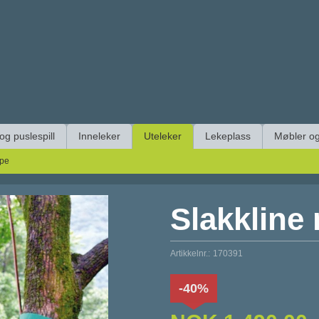
 og puslespill
Inneleker
Uteleker
Lekeplass
Møbler og
ype
Slakkline
Artikkelnr.:
170391
-40%