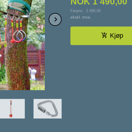
NOK
1 490,00
Førpris:
2 490,00
Rabatt
Next
ekskl. mva.
Kjøp