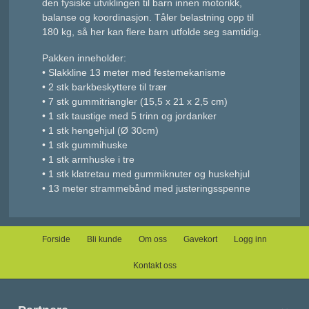
den fysiske utviklingen til barn innen motorikk,
balanse og koordinasjon. Tåler belastning opp til
180 kg, så her kan flere barn utfolde seg samtidig.
Pakken inneholder:
• Slakkline 13 meter med festemekanisme
• 2 stk barkbeskyttere til trær
• 7 stk gummitriangler (15,5 x 21 x 2,5 cm)
• 1 stk taustige med 5 trinn og jordanker
• 1 stk hengehjul (Ø 30cm)
• 1 stk gummihuske
• 1 stk armhuske i tre
• 1 stk klatretau med gummiknuter og huskehjul
• 13 meter strammebånd med justeringsspenne
Forside
Bli kunde
Om oss
Gavekort
Logg inn
Kontakt oss