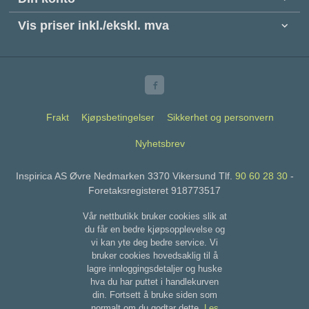
Vis priser inkl./ekskl. mva
Frakt
Kjøpsbetingelser
Sikkerhet og personvern
Nyhetsbrev
Inspirica AS Øvre Nedmarken 3370 Vikersund Tlf.
90 60 28 30
-
Foretaksregisteret 918773517
Vår nettbutikk bruker cookies slik at
du får en bedre kjøpsopplevelse og
vi kan yte deg bedre service. Vi
bruker cookies hovedsaklig til å
lagre innloggingsdetaljer og huske
hva du har puttet i handlekurven
din. Fortsett å bruke siden som
normalt om du godtar dette.
Les