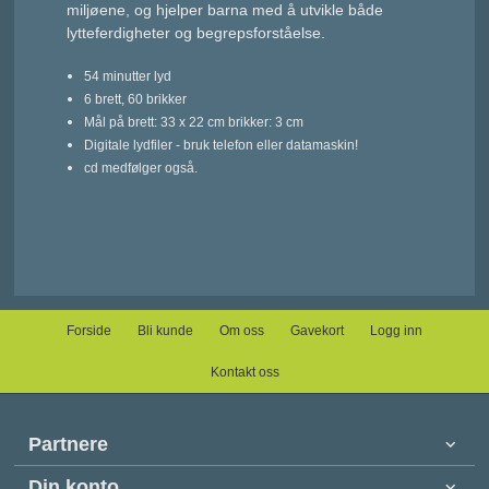
miljøene, og hjelper barna med å utvikle både
lytteferdigheter og begrepsforståelse.
54 minutter lyd
6 brett, 60 brikker
Mål på brett: 33 x 22 cm
brikker: 3 cm
Digitale lydfiler - bruk
telefon eller datamaskin!
cd medfølger også.
Forside
Bli kunde
Om oss
Gavekort
Logg inn
Kontakt oss
Partnere
Din konto