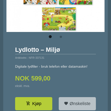
Lydlotto – Miljø
Artikkelnr.:
NFR-337131
Digitale lydfiler - bruk telefon eller datamaskin!
NOK
599,00
ekskl. mva.
Kjøp
Ønskeliste