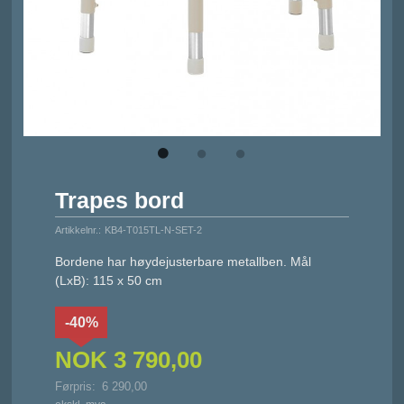
Trapes bord
Artikkelnr.:
KB4-T015TL-N-SET-2
Bordene har høydejusterbare metallben. Mål
(LxB): 115 x 50 cm
-40%
NOK
3 790,00
Førpris:
6 290,00
Rabatt