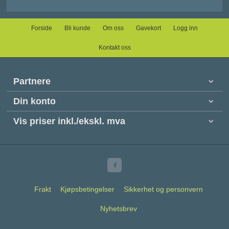
Forside
Bli kunde
Om oss
Gavekort
Logg inn
Kontakt oss
Partnere
Din konto
Vis priser inkl./ekskl. mva
Frakt
Kjøpsbetingelser
Sikkerhet og personvern
Nyhetsbrev