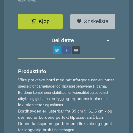
ekskl. mva.
Kjøp
Ønskeliste
Del dette
Produktinfo
Våre praktiske bord med naturfargede
ben er utviklet
spesielt for barnehager
og tilpasset behovene til barna.
Bordene
kombinerer stabilitet, funksjonalitet og
et tidløst
g ergonomisk plass til
uttrykk, og gir barna en trygg o
lek, aktiviteter
og måltider.
Bordhøyden er justerbar fra 39 cm til 61,5 cm - og
dermed er bordene perfekt tilpasset små barn.
Denne funksjonen gjør bordene fleksible og egnet
for langvarig bruk i
barnehagen.