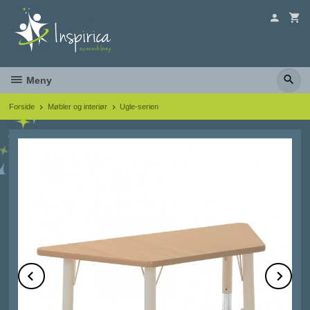
Gå
til
innholdet
Meny
Forside
Møbler og interiør
Ugle-serien
Prev
Ne