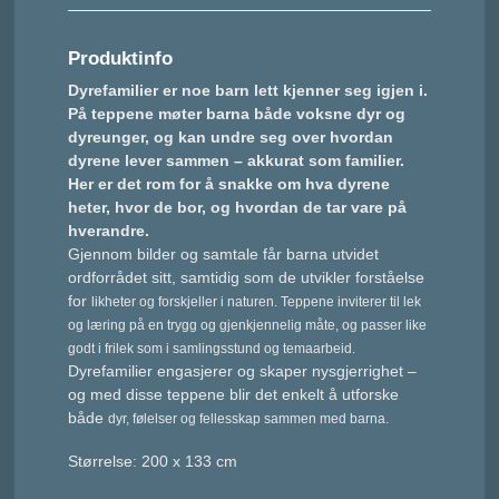
Produktinfo
Dyrefamilier er noe barn lett kjenner seg igjen i.
På teppene møter barna både voksne dyr og
dyreunger, og kan undre seg over hvordan
dyrene lever sammen – akkurat som familier.
Her er det rom for å snakke om hva dyrene
heter, hvor de bor, og hvordan de tar vare på
hverandre.
Gjennom bilder og samtale får barna utvidet
ordforrådet sitt, samtidig som de utvikler forståelse
for
likheter og forskjeller i naturen. Teppene inviterer til lek
og læring på en trygg og gjenkjennelig måte,
og passer like
godt i frilek som i samlingsstund og temaarbeid.
Dyrefamilier engasjerer og skaper nysgjerrighet –
og med disse teppene blir det enkelt å utforske
både
dyr, følelser og fellesskap sammen med barna.
Størrelse: 200 x 133 cm