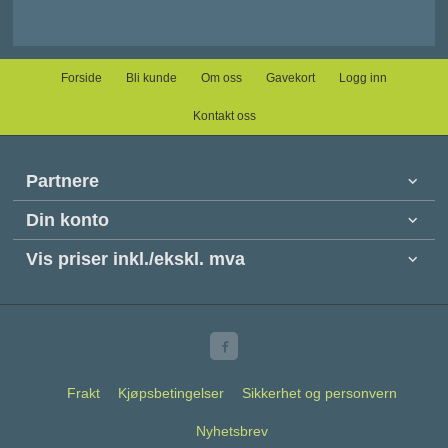
Forside
Bli kunde
Om oss
Gavekort
Logg inn
Kontakt oss
Partnere
Din konto
Vis priser inkl./ekskl. mva
Frakt
Kjøpsbetingelser
Sikkerhet og personvern
Nyhetsbrev