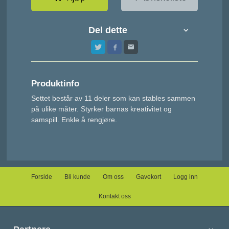
Del dette
Produktinfo
Settet består av 11 deler som
kan stables sammen
på ulike måter.
Styrker barnas kreativitet
og
samspill. Enkle å rengjøre.
Forside
Bli kunde
Om oss
Gavekort
Logg inn
Kontakt oss