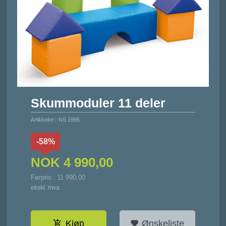
Skummoduler 11 deler
Artikkelnr.:
NS 1995
-58%
NOK
4 990,00
Førpris:
11 990,00
Rabatt
ekskl. mva.
Kjøp
Ønskeliste