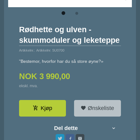
Rødhette og ulven -
skummoduler og leketeppe
Artikkelnr.:
Artikkelnr. SU0700
"Bestemor, hvorfor har du så store øyne?»
NOK
3 990,00
ekskl. mva.
Kjøp
Ønskeliste
Del dette