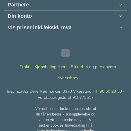
Partnere
Din konto
Vis priser inkl./ekskl. mva
Frakt
Kjøpsbetingelser
Sikkerhet og personvern
Nyhetsbrev
Inspirica AS Øvre Nedmarken 3370 Vikersund Tlf.
90 60 28 30
-
Foretaksregisteret 918773517
Vår nettbutikk bruker cookies slik at
du får en bedre kjøpsopplevelse og
vi kan yte deg bedre service. Vi
bruker cookies hovedsaklig til å
lagre innloggingsdetaljer og huske