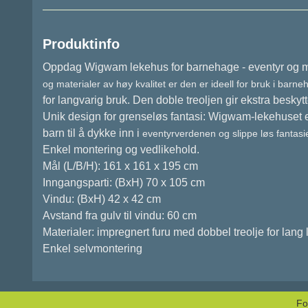
Produktinfo
Oppdag Wigwam lekehus for barnehage - eventyr og mo
og materialer av høy kvalitet
er den er ideell for bruk i barn
for langvarig bruk. Den doble treoljen gir ekstra beskyt
Unik design for grenseløs fantasi: Wigwam-lekehuset er 
barn til å dykke inn i
eventyrverdenen og slippe løs fantasi
Enkel montering og vedlikehold.
Mål (L/B/H): 161 x 161 x 195 cm
Inngangsparti: (BxH) 70 x 105 cm
Vindu: (BxH) 42 x 42 cm
Avstand fra gulv til vindu: 60 cm
Materialer: impregnert furu med dobbel treolje for lang
Enkel selvmontering
Fo