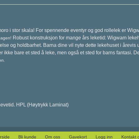
ro i stor skala! For spennende eventyr og god rollelek er Wi
Robust konstruksjon for mange års leketid: Wigwam lekehus
ehagen!
telse og holdbarhet. Barna dine vil nyte dette lekehuset i årevis u
ikke bare et sted å leke, men også et sted for barns fantasi. Den
en.
 levetid. HPL (Høytrykk Laminat)
rside
Bli kunde
Om oss
Gavekort
Logg inn
Kontakt 