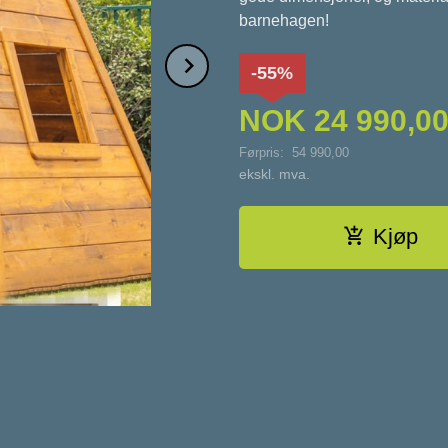
barnehagen!
Next
-55%
NOK
24 990,0
Førpris:
54 990,00
Rabatt
ekskl. mva.
Kjøp