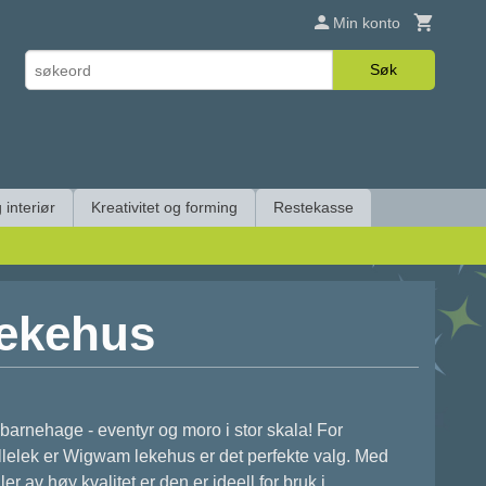
Min konto
Søk
 interiør
Kreativitet og forming
Restekasse
ekehus
rnehage - eventyr og moro i stor skala! For
lelek er Wigwam lekehus er det perfekte valg. Med
r av høy kvalitet er den er ideell for bruk i