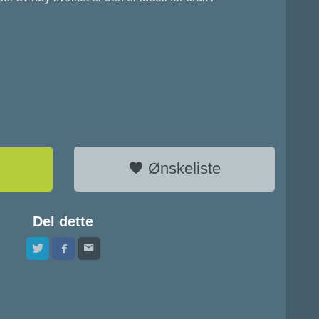
0
Ønskeliste
Del dette