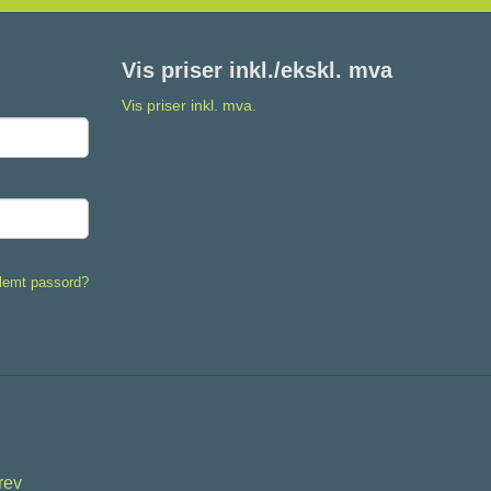
Vis priser inkl./ekskl. mva
Vis priser inkl. mva.
lemt passord?
rev