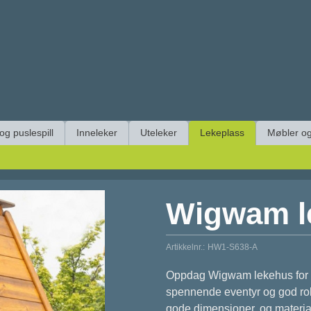
 og puslespill
Inneleker
Uteleker
Lekeplass
Møbler og
Wigwam l
Artikkelnr.:
HW1-S638-A
Oppdag Wigwam lekehus for ba
spennende eventyr og god rol
gode dimensjoner, og materiale