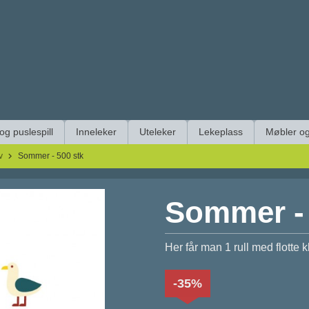
 og puslespill
Inneleker
Uteleker
Lekeplass
Møbler og
v
Sommer - 500 stk
Sommer - 
Her får man 1 rull med flotte k
-35%