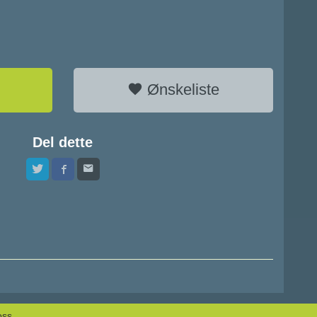
Ønskeliste
Del dette
oss