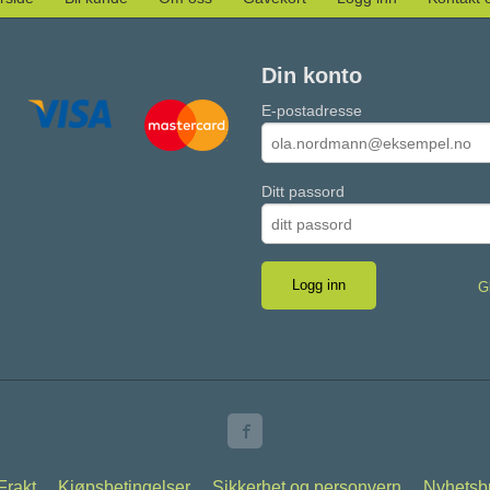
Din konto
E-postadresse
Ditt passord
G
Frakt
Kjøpsbetingelser
Sikkerhet og personvern
Nyhetsb