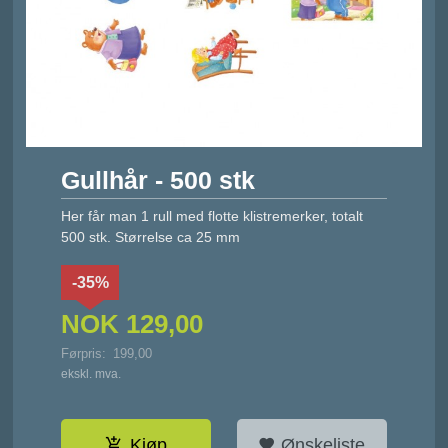
Gullhår - 500 stk
Her får man 1 rull med flotte klistremerker, totalt
500 stk. Størrelse ca 25 mm
-35%
NOK
129,00
Førpris:
199,00
Rabatt
ekskl. mva.
Kjøp
Ønskeliste