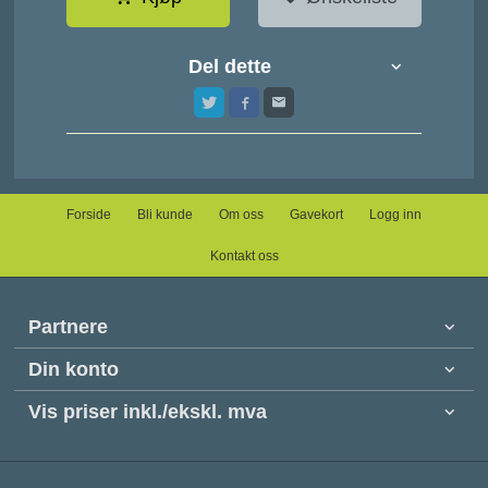
Del dette
Forside
Bli kunde
Om oss
Gavekort
Logg inn
Kontakt oss
Partnere
Din konto
Vis priser inkl./ekskl. mva