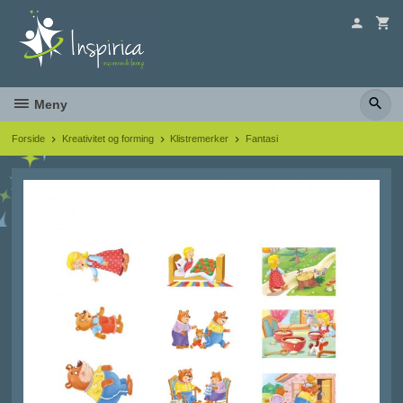
Gå
til
innholdet
Meny
Forside
Kreativitet og forming
Klistremerker
Fantasi