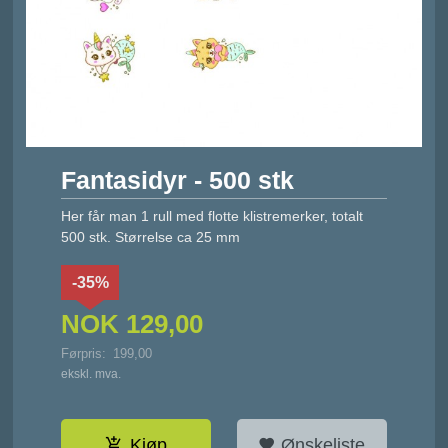
Fantasidyr - 500 stk
Her får man 1 rull med flotte klistremerker, totalt
500 stk. Størrelse ca 25 mm
-35%
NOK
129,00
Førpris:
199,00
Rabatt
ekskl. mva.
Kjøp
Ønskeliste