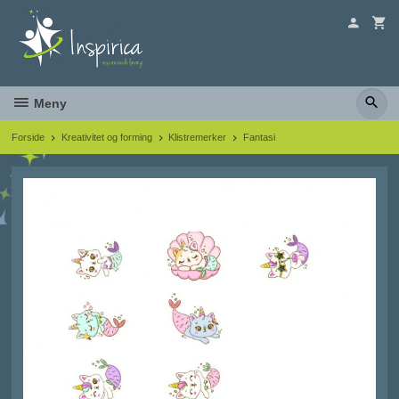
Gå
til
innholdet
Meny
Forside
Kreativitet og forming
Klistremerker
Fantasi