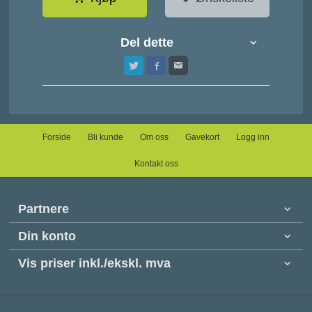
Del dette
Forside
Bli kunde
Om oss
Gavekort
Logg inn
Kontakt oss
Partnere
Din konto
Vis priser inkl./ekskl. mva