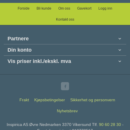
Forside
Bli kunde
Om oss
Gavekort
Logg inn
Kontakt oss
Partnere
Din konto
Vis priser inkl./ekskl. mva
Frakt
Kjøpsbetingelser
Sikkerhet og personvern
Nyhetsbrev
Inspirica AS Øvre Nedmarken 3370 Vikersund Tlf.
90 60 28 30
-