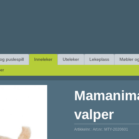
 og puslespill
Inneleker
Uteleker
Lekeplass
Møbler og
per
Mamanima
valper
Artikkelnr.:
Art.nr.: MTY-2020601