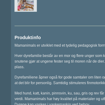
Produktinfo
Mamanimals er utviklet med et tydelig pedagogisk formå
Hver dyrefamilie består av en mor og flere unger som ka
snutene gjør at ungene fester seg til moren når de dier
plass.
Dyrefamiliene åpner også for gode samtaler om liten og 
at det blir for personlig. Samtidig stimuleres finmotori
Med hund, katt, kanin, pinnsvin, ku, sau, gris og rev f
verdi. Mamanimals har høy kvalitet på materialer og utf
Dyrene kan vaskes i vaskemaskin ved behov.