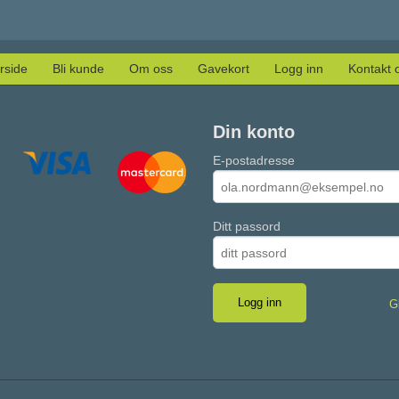
rside
Bli kunde
Om oss
Gavekort
Logg inn
Kontakt 
Din konto
E-postadresse
Ditt passord
G