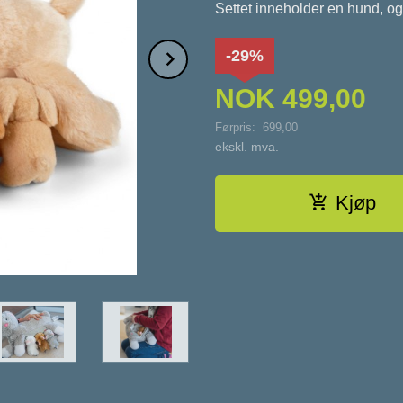
Settet inneholder en hund, og 
Next
-29%
NOK
499,00
Førpris:
699,00
Rabatt
ekskl. mva.
Kjøp