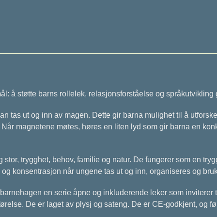
l: å støtte barns rollelek, relasjonsforståelse og språkutviklin
n tas ut og inn av magen. Dette gir barna mulighet til å utforsk
. Når magnetene møtes, høres en liten lyd som gir barna en konkr
stor, trygghet, behov, familie og natur. De fungerer som en tryg
kk og konsentrasjon når ungene tas ut og inn, organiseres og bruke
år barnehagen en serie åpne og inkluderende leker som inviterer 
ørelse. De er laget av plysj og sateng. De er CE-godkjent, og fø