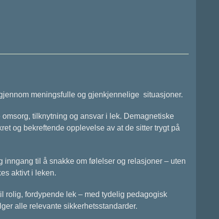
g gjennom meningsfulle og gjenkjennelige situasjoner.
e omsorg, tilknytning og ansvar i lek. Demagnetiske
et og bekreftende opplevelse av at de sitter trygt på
g inngang til å snakke om følelser og relasjoner – uten
s aktivt i leken.
til rolig, fordypende lek – med tydelig pedagogisk
lger alle relevante sikkerhetsstandarder.