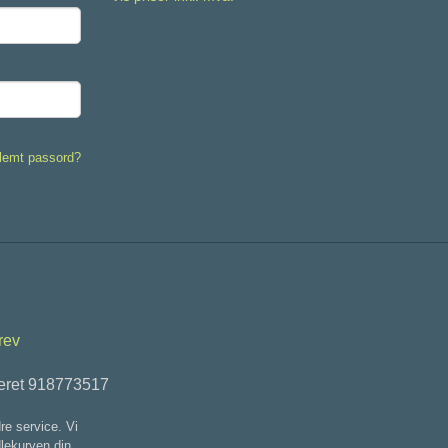
lemt passord?
rev
teret 918773517
re service. Vi
dlekurven din.