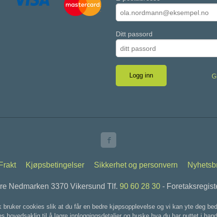
Ditt passord
G
Frakt
Kjøpsbetingelser
Sikkerhet og personvern
Nyhetsb
vre Nedmarken 3370 Vikersund Tlf.
90 60 28 30
- Foretaksregis
k bruker cookies slik at du får en bedre kjøpsopplevelse og vi kan yte deg bed
s hovedsaklig til å lagre innloggingsdetaljer og huske hva du har puttet i han