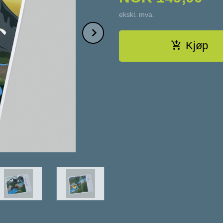
ekskl. mva.
Next
Kjøp