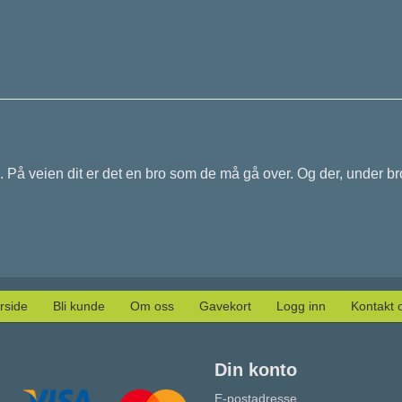
e. På veien dit er det en bro som de må gå over. Og der, under bro
rside
Bli kunde
Om oss
Gavekort
Logg inn
Kontakt 
Din konto
E-postadresse