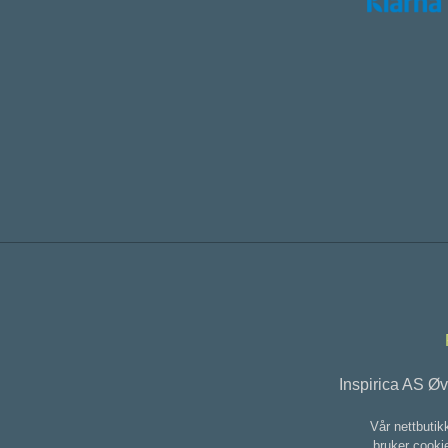
Inspirica AS Ø
Vår nettbutik
bruker cookie