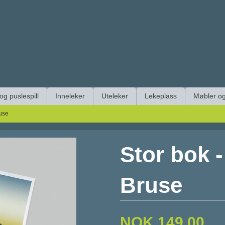
 og puslespill
Inneleker
Uteleker
Lekeplass
Møbler og
use
Stor bok 
Bruse
NOK
149,00