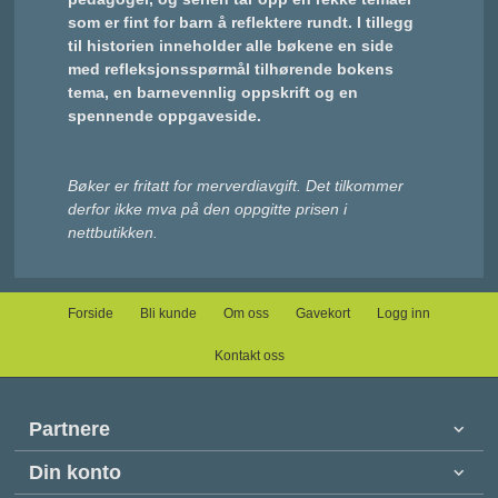
som er fint for barn å reflektere rundt. I tillegg
til historien inneholder alle bøkene en side
med refleksjonsspørmål tilhørende bokens
tema, en barnevennlig oppskrift og en
spennende oppgaveside.
Bøker er fritatt for merverdiavgift. Det tilkommer
derfor ikke mva på den oppgitte prisen i
nettbutikken.
Forside
Bli kunde
Om oss
Gavekort
Logg inn
Kontakt oss
Partnere
Din konto