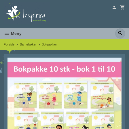
Gå
til
innholdet
Meny
Forside
Barnebøker
Bokpakker