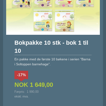
Bokpakke 10 stk - bok 1 til
10
En pakke med de første 10 bøkene i serien "Barna
i Soltoppen barnehage".
-17%
NOK
1 649,00
Førpris:
1 990,00
Rabatt
ekskl. mva.