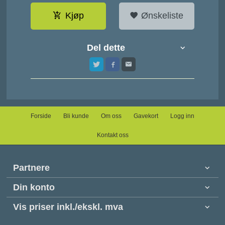
Kjøp
Ønskeliste
Del dette
Forside
Bli kunde
Om oss
Gavekort
Logg inn
Kontakt oss
Partnere
Din konto
Vis priser inkl./ekskl. mva