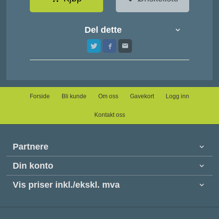
Del dette
Forside
Bli kunde
Om oss
Gavekort
Logg inn
Kontakt oss
Partnere
Din konto
Vis priser inkl./ekskl. mva